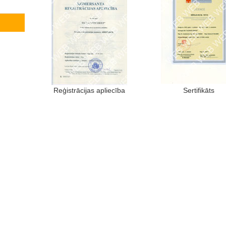
Reģistrācijas apliecība
Sertifikāts