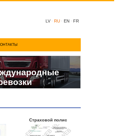
LV
RU
EN
FR
КОНТАКТЫ
ждународные
ревозки
Страховой полис